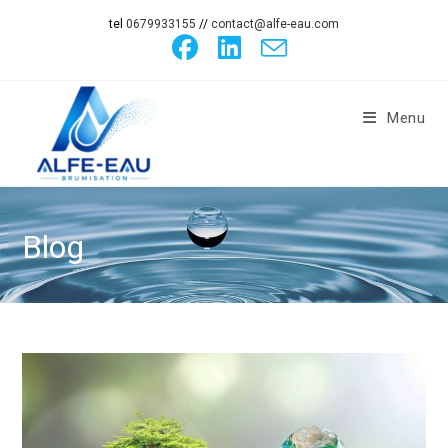
tel
0679933155
//
contact@alfe-eau.com
Menu
Blog