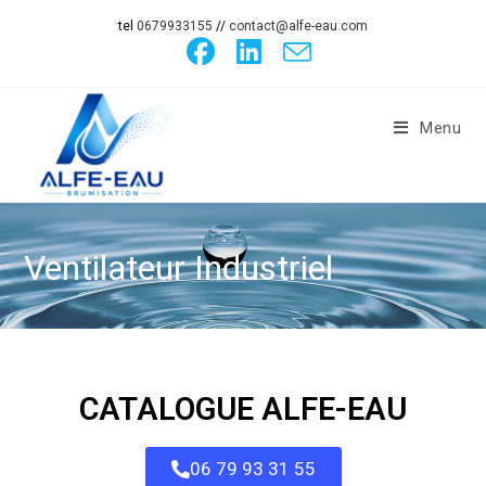
tel
0679933155
//
contact@alfe-eau.com
Menu
Ventilateur Industriel
CATALOGUE ALFE-EAU
06 79 93 31 55