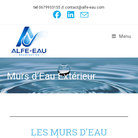
tel
0679933155
//
contact@alfe-eau.com
Menu
Murs d’Eau Extérieur
LES MURS D'EAU