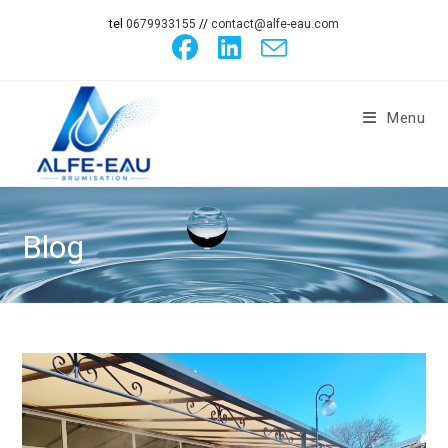
tel
0679933155
//
contact@alfe-eau.com
Menu
Blog