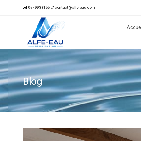
tel
0679933155
//
contact@alfe-eau.com
Accue
Blog